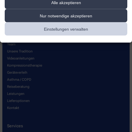
Alle akzeptieren
Nur notwendige akzeptieren
Einstellungen verwalten
Über uns
Team
Unsere Tradition
Videoanleitungen
Kompressionstherapie
Geräteverleih
Asthma / COPD
Reiseberatung
Leistungen
Lieferoptionen
Kontakt
Services