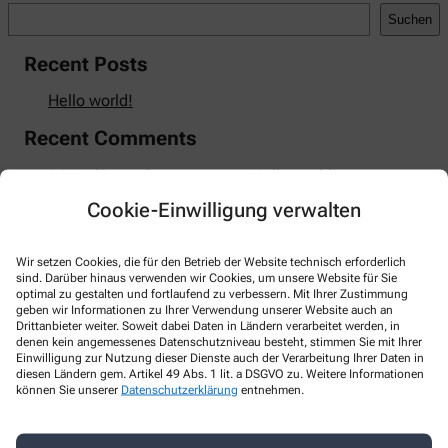
Suchen
Recent Posts
Hello world!
Recent Comments
A WordPress Commenter
zu
Hello world!
Cookie-Einwilligung verwalten
Wir setzen Cookies, die für den Betrieb der Website technisch erforderlich
Kontakt
sind. Darüber hinaus verwenden wir Cookies, um unsere Website für Sie
optimal zu gestalten und fortlaufend zu verbessern. Mit Ihrer Zustimmung
geben wir Informationen zu Ihrer Verwendung unserer Website auch an
Nordsee-Apotheke
Drittanbieter weiter. Soweit dabei Daten in Ländern verarbeitet werden, in
denen kein angemessenes Datenschutzniveau besteht, stimmen Sie mit Ihrer
Einwilligung zur Nutzung dieser Dienste auch der Verarbeitung Ihrer Daten in
Dehnhaide 2 - 4
,
22081
Hamburg
diesen Ländern gem. Artikel 49 Abs. 1 lit. a DSGVO zu. Weitere Informationen
+49-40/29 11 95
können Sie unserer
Datenschutzerklärung
entnehmen.
+49-40/2 98 31 62
info@nordsee-apo.de