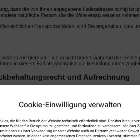
llung, dass die von Ihnen angegebene Lieferadresse richtig ist 
ndere natürliche Person, die die Ware ersatzweise annehmen
t offensichtlichen Transportschäden, sind Sie angehalten, dies u
o werden Sie hierüber – wenn nicht bereits während des Bestellp
d Ihnen in diesem Fall als Alternative die Bestellung eines verg
ückbehaltungsrecht und Aufrechnung
gen Begleichung des Kaufpreises im Eigentum der Nordsee-Apoth
Vertragsverhältnis beruhen. Im Falle laufender Geschäftsbezie
rdsee-Apotheke anerkannte oder rechtskräftig festgestellte For
Cookie-Einwilligung verwalten
rechtigen Sie zur Aufrechnung.
kies, die für den Betrieb der Website technisch erforderlich sind. Darüber hinaus v
nsere Website für Sie optimal zu gestalten und fortlaufend zu verbessern. Mit Ihrer
ormationen zu Ihrer Verwendung unserer Website auch an Drittanbieter weiter. Soweit
tellung. Alle Preise sind Endpreise in Euro und verstehen sich i
rarbeitet werden, in denen kein angemessenes Datenschutzniveau besteht, stimmen Si
iert. Der Kaufpreis ist unmittelbar mit Vertragsschluss fällig.