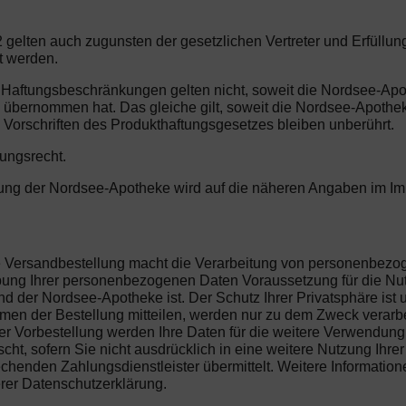
2 gelten auch zugunsten der gesetzlichen Vertreter und Erfüll
t werden.
n Haftungsbeschränkungen gelten nicht, soweit die Nordsee-Ap
he übernommen hat. Das gleiche gilt, soweit die Nordsee-Apoth
 Vorschriften des Produkthaftungsgesetzes bleiben unberührt.
tungsrecht.
herung der Nordsee-Apotheke wird auf die näheren Angaben im 
die Versandbestellung macht die Verarbeitung von personenbez
hebung Ihrer personenbezogenen Daten Voraussetzung für die Nu
d der Nordsee-Apotheke ist. Der Schutz Ihrer Privatsphäre ist 
n der Bestellung mitteilen, werden nur zu dem Zweck verarbeit
r Vorbestellung werden Ihre Daten für die weitere Verwendung 
ht, sofern Sie nicht ausdrücklich in eine weitere Nutzung Ihre
henden Zahlungsdienstleister übermittelt. Weitere Information
erer Datenschutzerklärung.