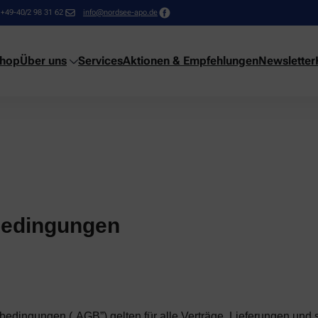
+49-40/2 98 31 62
info@nordsee-apo.de
shop
Über uns
Services
Aktionen & Empfehlungen
Newsletter
bedingungen
edingungen („AGB”) gelten für alle Verträge, Lieferungen und