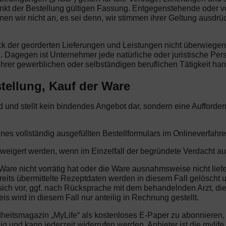
nkt der Bestellung gültigen Fassung. Entgegenstehende oder 
wir nicht an, es sei denn, wir stimmen ihrer Geltung ausdrüc
eck der georderten Lieferungen und Leistungen nicht überwiege
. Dagegen ist Unternehmer jede natürliche oder juristische Per
hrer gewerblichen oder selbständigen beruflichen Tätigkeit han
tellung, Kauf der Ware
end und stellt kein bindendes Angebot dar, sondern eine Aufford
ines vollständig ausgefüllten Bestellformulars im Onlineverfahre
rweigert werden, wenn im Einzelfall der begründete Verdacht au
Ware nicht vorrätig hat oder die Ware ausnahmsweise nicht liefe
reits übermittelte Rezeptdaten werden in diesem Fall gelöscht u
ich vor, ggf. nach Rücksprache mit dem behandelnden Arzt, di
s wird in diesem Fall nur anteilig in Rechnung gestellt.
dheitsmagazin „MyLife“ als kostenloses E-Paper zu abonnieren
illig und kann jederzeit widerrufen werden. Anbieter ist die my