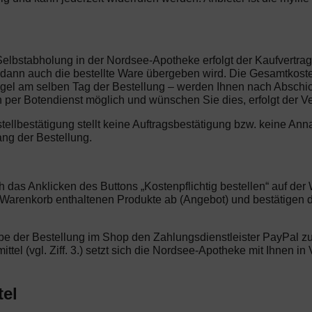
 Selbstabholung in der Nordsee-Apotheke erfolgt der Kaufvertr
nn auch die bestellte Ware übergeben wird. Die Gesamtkosten f
gel am selben Tag der Bestellung – werden Ihnen nach Abschick
 per Botendienst möglich und wünschen Sie dies, erfolgt der V
stellbestätigung stellt keine Auftragsbestätigung bzw. keine 
ang der Bestellung.
ch das Anklicken des Buttons „Kostenpflichtig bestellen“ auf d
m Warenkorb enthaltenen Produkte ab (Angebot) und bestätigen
e der Bestellung im Shop den Zahlungsdienstleister PayPal zur
mittel (vgl. Ziff. 3.) setzt sich die Nordsee-Apotheke mit Ihnen
tel