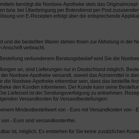
imitteln benötigt die Nordsee-Apotheke stets das Originalrezept
gen bzw. bei Überbringung per Botendienst per Post zuzusenden.
lösung von E-Rezepten erfolgt über die entsprechende Applikat
tet und die bestellten Waren stehen Ihnen zur Abholung in der
Anschrift verbracht.
er Bestellung verbundenem Beratungsbedarf wird Sie die Nordse
lungen an, sind Lieferungen nur in Deutschland möglich. Bestel
er Nordsee-Apotheke versandt, soweit das Arzneimittel in dieser
r die Nordsee-Apotheke erkennbar sein, dass das bestellte Arzn
heke den Kunden informieren. Der Kunde kann seine Bestellung
ie Lieferzeit ist der Sendungsverfolgung zu entnehmen. Rezeptp
folgenden Versandkosten für Versandbestellungen:
b einem Mindestbestellwert von - Euro mit Versandkosten von - E
 von - Euro sind versandkostenfrei.
mutbar ist, möglich. Es entstehen für Sie keine zusätzlichen Ko