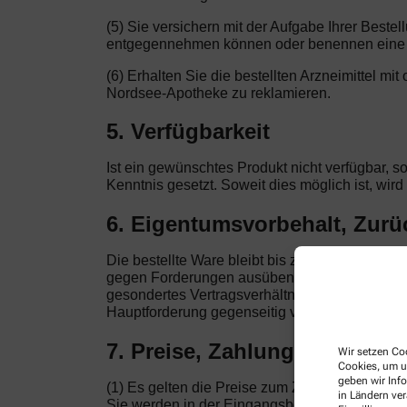
(5) Sie versichern mit der Aufgabe Ihrer Beste
entgegennehmen können oder benennen eine a
(6) Erhalten Sie die bestellten Arzneimittel mi
Nordsee-Apotheke zu reklamieren.
5. Verfügbarkeit
Ist ein gewünschtes Produkt nicht verfügbar, s
Kenntnis gesetzt. Soweit dies möglich ist, wir
6. Eigentumsvorbehalt, Zur
Die bestellte Ware bleibt bis zur vollständi
gegen Forderungen ausüben, die auf demselben 
gesondertes Vertragsverhältnis. Nur von der No
Hauptforderung gegenseitig verknüpft sind, be
7. Preise, Zahlung
Wir setzen Coo
Cookies, um u
geben wir Inf
(1) Es gelten die Preise zum Zeitpunkt der Bes
in Ländern ve
Sie werden in der Eingangsbestätigung dokument