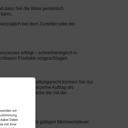
und dass Sie die Ware persönlich
 kann.
nverzüglich bei dem Zusteller oder der
rozesses erfolgt – schnellstmöglich in
leichbaren Produkts vorgeschlagen.
eke. Ein Zurückbehaltungsrecht können Sie nur
hung gilt jeder einzelne Auftrag als
derungen, oder solche die mit der
erwenden wir
 Zustimmung
 dabei Daten
nklusive der jeweils gültigen Mehrwertsteuer.
e mit Ihrer