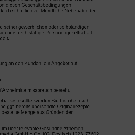
von diesen Geschäftsbedingungen
klich schriftlich zu. Mündliche Nebenabreden
nd seiner gewerblichen oder selbständigen
son oder rechtsfähige Personengesellschaft,
delt.
erung an den Kunden, ein Angebot auf
n.
f Arzneimittelmissbrauch besteht.
rbar sein sollte, werden Sie hierüber nach
nd ggf. bereits übersandte Originalrezepte
e bestellte Menge aus Gründen der
, um über relevante Gesundheitsthemen
life media GmbH & Co. KG, Postfach 1223, 77602