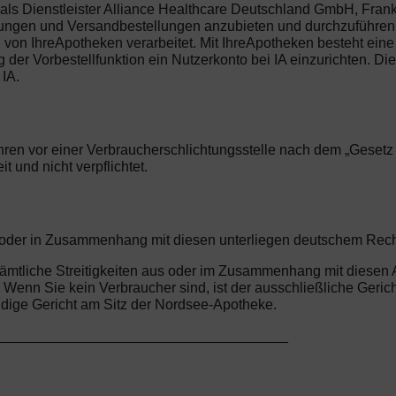
ls Dienstleister Alliance Healthcare Deutschland GmbH, Frankl
llungen und Versandbestellungen anzubieten und durchzuführen.
n IhreApotheken verarbeitet. Mit IhreApotheken besteht eine 
er Vorbestellfunktion ein Nutzerkonto bei IA einzurichten. Dies 
IA.
ren vor einer Verbraucherschlichtungsstelle nach dem „Gesetz üb
 und nicht verpflichtet.
us oder in Zusammenhang mit diesen unterliegen deutschem Rec
r sämtliche Streitigkeiten aus oder im Zusammenhang mit diese
enn Sie kein Verbraucher sind, ist der ausschließliche Gericht
ige Gericht am Sitz der Nordsee-Apotheke.
_____________________________________